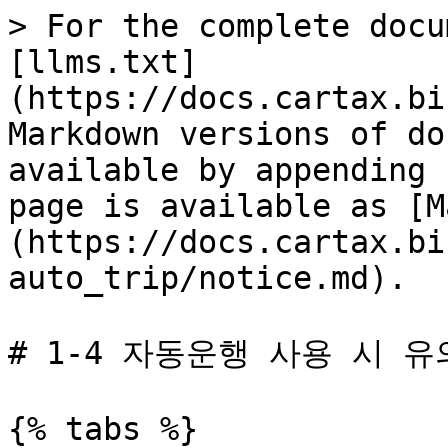
> For the complete docu
[llms.txt]
(https://docs.cartax.bi
Markdown versions of do
available by appending 
page is available as [M
(https://docs.cartax.bi
auto_trip/notice.md).

# 1-4 자동운행 사용 시 유
{% tabs %}
