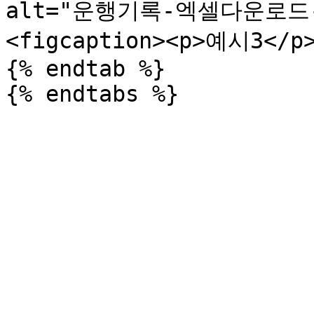
alt="운행기록-엑셀다운로드
<figcaption><p>예시3</p>
{% endtab %}
