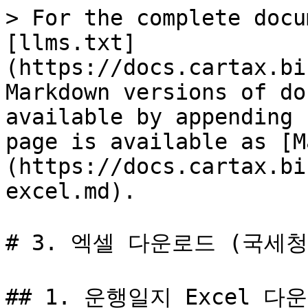
> For the complete docu
[llms.txt]
(https://docs.cartax.bi
Markdown versions of do
available by appending 
page is available as [M
(https://docs.cartax.bi
excel.md).

# 3. 엑셀 다운로드 (국세청
## 1. 운행일지 Excel 다운